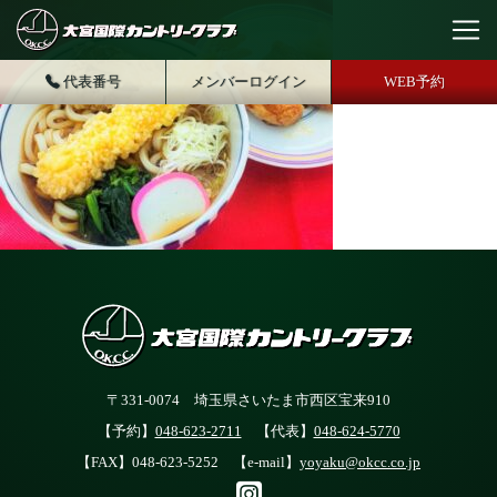
代表番号
メンバーログイン
WEB予約
〒331-0074 埼玉県さいたま市西区宝来910
【予約】
048-623-2711
【代表】
048-624-5770
【FAX】048-623-5252 【e-mail】
yoyaku@okcc.co.jp