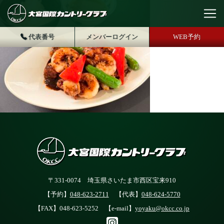
代表番号
メンバーログイン
WEB予約
〒331-0074 埼玉県さいたま市西区宝来910
【予約】
048-623-2711
【代表】
048-624-5770
【FAX】048-623-5252 【e-mail】
yoyaku@okcc.co.jp