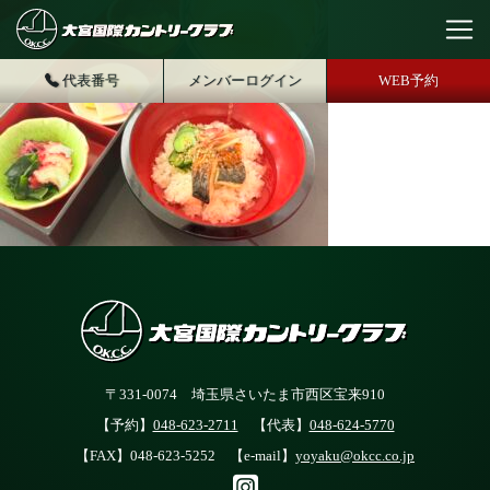
代表番号
メンバーログイン
WEB予約
〒331-0074 埼玉県さいたま市西区宝来910
【予約】
048-623-2711
【代表】
048-624-5770
【FAX】048-623-5252 【e-mail】
yoyaku@okcc.co.jp