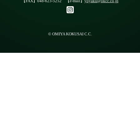
【FAX】048-623-5252 【e-mail】
yoyaku@okcc.co.jp
© OMIYA KOKUSAI C.C.