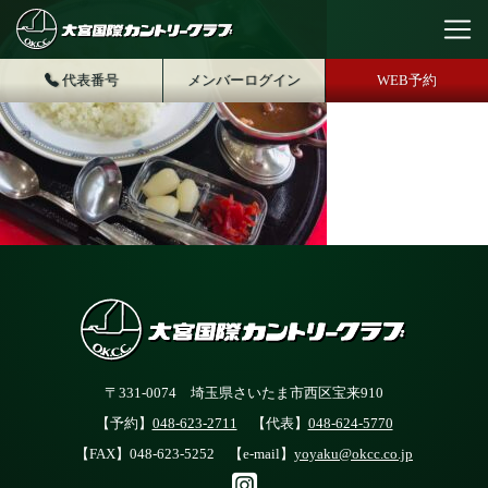
代表番号
メンバーログイン
WEB予約
〒331-0074 埼玉県さいたま市西区宝来910
【予約】
048-623-2711
【代表】
048-624-5770
【FAX】048-623-5252 【e-mail】
yoyaku@okcc.co.jp