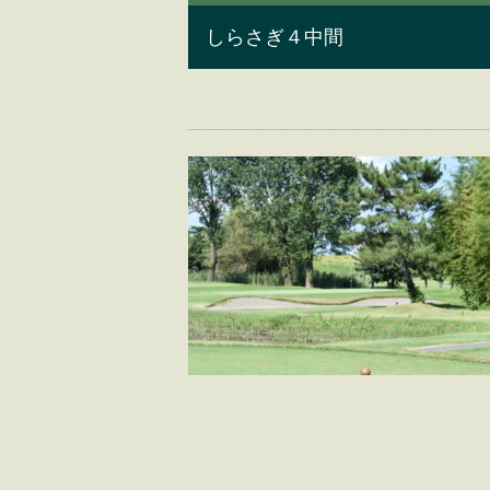
しらさぎ４中間